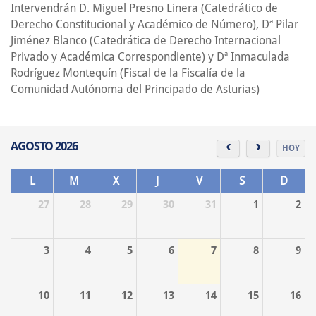
Intervendrán D. Miguel Presno Linera (Catedrático de
Derecho Constitucional y Académico de Número), Dª Pilar
Jiménez Blanco (Catedrática de Derecho Internacional
Privado y Académica Correspondiente) y Dª Inmaculada
Rodríguez Montequín (Fiscal de la Fiscalía de la
Comunidad Autónoma del Principado de Asturias)
AGOSTO 2026
HOY
L
M
X
J
V
S
D
27
28
29
30
31
1
2
3
4
5
6
7
8
9
10
11
12
13
14
15
16