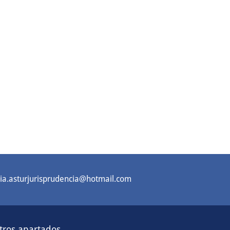
a.asturjurisprudencia@hotmail.com
tros apartados