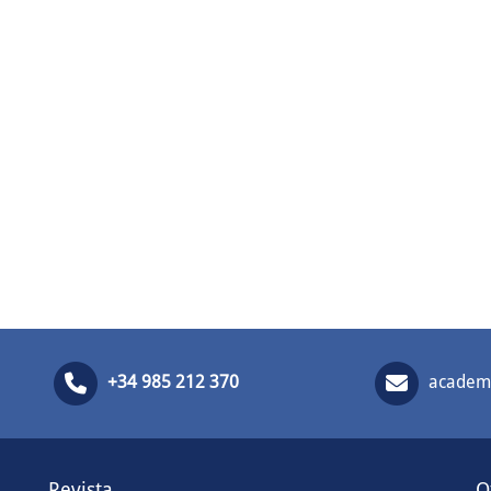
+34 985 212 370
academi
Revista
O